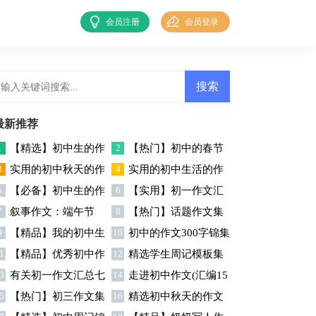
会员注册
会员登录
最新推荐
1
【精选】初中生的作
2
【热门】初中的春节
3
实用的初中秋天的作
4
实用的初中生活的作
文锦集5篇
作文集合6篇
5
【必备】初中生的作
6
【实用】初一作文汇
文八篇
文合集6篇
7
叙事作文：端午节
8
【热门】话题作文集
文锦集9篇
编九篇
9
【精品】我的初中生
10
初中的作文300字锦集
合5篇
1
【精品】优秀初中作
12
精选学生周记模板集
活作文锦集十篇
六篇
3
有关初一作文汇总七
14
走进初中作文(汇编15
文集合九篇
合四篇
5
【热门】初三作文集
16
精选初中秋天的作文
篇
篇)