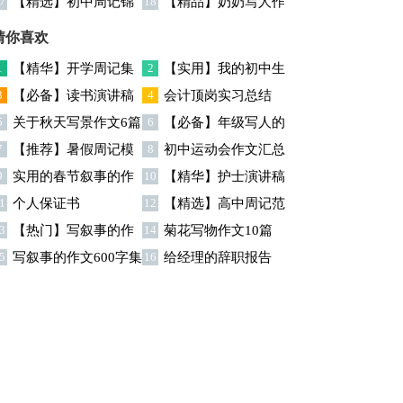
7
【精选】初中周记锦
18
【精品】奶奶写人作
合8篇
六篇
集十篇
文集合7篇
猜你喜欢
1
【精华】开学周记集
2
【实用】我的初中生
3
【必备】读书演讲稿
4
会计顶岗实习总结
合七篇
活作文锦集八篇
5
关于秋天写景作文6篇
6
【必备】年级写人的
汇总9篇
7
【推荐】暑假周记模
8
初中运动会作文汇总
作文300字汇总六篇
9
实用的春节叙事的作
10
【精华】护士演讲稿
板锦集八篇
十篇
1
个人保证书
12
【精选】高中周记范
文汇总6篇
七篇
3
【热门】写叙事的作
14
菊花写物作文10篇
文汇总7篇
5
写叙事的作文600字集
16
给经理的辞职报告
文十篇
锦九篇