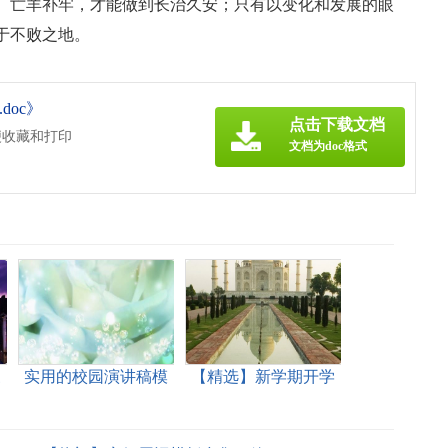
、亡羊补牢，才能做到长治久安；只有以变化和发展的眼
于不败之地。
oc》
点击下载文档
便收藏和打印
文档为doc格式
三
实用的校园演讲稿模
【精选】新学期开学
板汇编7篇
演讲稿3篇