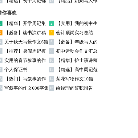
7
【精选】初中周记锦
18
【精品】奶奶写人作
合8篇
六篇
集十篇
文集合7篇
猜你喜欢
1
【精华】开学周记集
2
【实用】我的初中生
3
【必备】读书演讲稿
4
会计顶岗实习总结
合七篇
活作文锦集八篇
5
关于秋天写景作文6篇
6
【必备】年级写人的
汇总9篇
7
【推荐】暑假周记模
8
初中运动会作文汇总
作文300字汇总六篇
9
实用的春节叙事的作
10
【精华】护士演讲稿
板锦集八篇
十篇
1
个人保证书
12
【精选】高中周记范
文汇总6篇
七篇
3
【热门】写叙事的作
14
菊花写物作文10篇
文汇总7篇
5
写叙事的作文600字集
16
给经理的辞职报告
文十篇
锦九篇