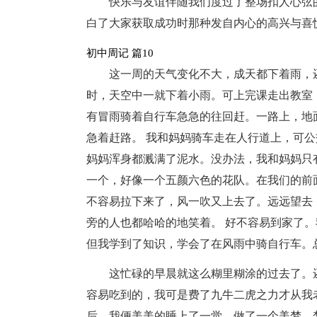
快乐与友谊伴随我们度过了整场扣人心弦
白了大家获取成功时那种发自内心的高兴与喜
初中周记 篇10
这一周的天气变化不大，成天都下着雨，
时，天空中一就下着小雨。可上完课走出教室
有冒雨骑着自行车急急的往回赶。一路上，地
急着赶路。 我和妈妈骑车走在人行道上，可
妈妈浑身都溅满了泥水。没办法，我和妈妈只
一个，好像一个五颜六色的花队。在我们的前
不容易拉下来了，风一吹又上去了。远远望去
旁的人也都哈哈的地笑着。 好不容易到家了
但我学到了知识，学会了在风雨中骑自行车。
这忙碌的早晨就这么糊里糊涂的过去了。
容易吃到的，我可是费了九牛二虎之力才从我
后，我便美美的睡上了一觉。做了一个美梦，