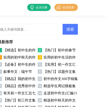
会员注册
会员登录
最新推荐
1
【精选】初中生的作
2
【热门】初中的春节
3
实用的初中秋天的作
4
实用的初中生活的作
文锦集5篇
作文集合6篇
5
【必备】初中生的作
6
【实用】初一作文汇
文八篇
文合集6篇
7
叙事作文：端午节
8
【热门】话题作文集
文锦集9篇
编九篇
9
【精品】我的初中生
10
初中的作文300字锦集
合5篇
1
【精品】优秀初中作
12
精选学生周记模板集
活作文锦集十篇
六篇
3
有关初一作文汇总七
14
走进初中作文(汇编15
文集合九篇
合四篇
5
【热门】初三作文集
16
精选初中秋天的作文
篇
篇)