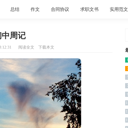
总结
作文
合同协议
求职文书
实用范文
初中周记
:12:31
阅读全文
下载本文
1
1
1