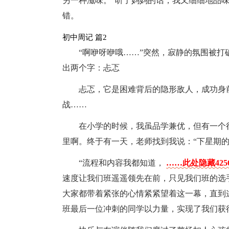
另一种滋味。”听了妈妈的话，我又细细地品
错。
初中周记 篇2
“啊咿呀咿哦……”突然，寂静的氛围被
出两个字：忐忑
忐忑，它是困难背后的隐形敌人，成功身
战……
在小学的时候，我虽品学兼优，但有一个
里啊。终于有一天，老师找到我说：“下星期的
“流程和内容我都知道，
……此处隐藏42
速度让我们班遥遥领先在前，只见我们班的选
大家都带着紧张的心情紧紧望着这一幕，直到
班最后一位冲刺的同学以力量，实现了我们获