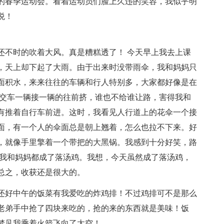
的春季运动会。看着运动员们脸上久违的笑容，我似乎明
悦！
还不时的吹着大风。真是糟糕透了！ 今天早上我去上课
，天上却下起了大雨。由于出来时没带雨伞，我和妈妈只
面积水，来来往往的车辆和行人特别多，大家都好像是在
公交车一辆接一辆的往前挤，谁也不给谁让路，害得我和
有推着自行车前进。这时，我看见人行道上的花伞一个接
面，有一个人的伞面总是朝上翘着，怎么也拉不下来。好
，就像手里擎着一个带把的大黑锅。我感到十分好笑，路
。我和妈妈都成了落汤鸡。我想，今天虽然成了落汤鸡，
总之，收获还是很大的。
还好中午的饭菜有我爱吃的炸鸡排！不过鸡排可不是那么
老弟手中抢了四块来吃的，抢的来的东西就是美味！饭
梦见我乘着火箭飞向了太空！