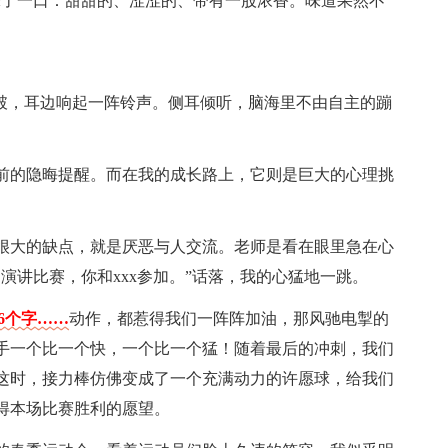
味了一口：甜甜的、涩涩的、带有一股浓香。味道果然不
打破，耳边响起一阵铃声。侧耳倾听，脑海里不由自主的蹦
前的隐晦提醒。而在我的成长路上，它则是巨大的心理挑
很大的缺点，就是厌恶与人交流。老师是看在眼里急在心
演讲比赛，你和xxx参加。”话落，我的心猛地一跳。
56个字……
动作，都惹得我们一阵阵加油，那风驰电掣的
手一个比一个快，一个比一个猛！随着最后的冲刺，我们
这时，接力棒仿佛变成了一个充满动力的许愿球，给我们
得本场比赛胜利的愿望。