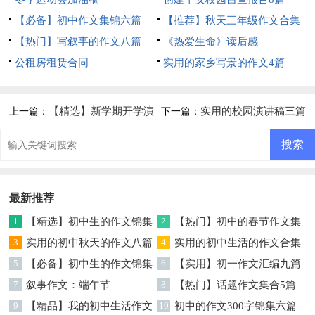
【必备】初中作文集锦六篇
【推荐】秋天三年级作文合集
【热门】写叙事的作文八篇
5篇
《热爱生命》读后感
公租房租赁合同
实用的家乡写景的作文4篇
【精选】新学期开学演
实用的校园演讲稿三篇
上一篇：
下一篇：
讲稿3篇
最新推荐
1
【精选】初中生的作文锦集
2
【热门】初中的春节作文集
5篇
3
实用的初中秋天的作文八篇
合6篇
4
实用的初中生活的作文合集
5
【必备】初中生的作文锦集
6篇
6
【实用】初一作文汇编九篇
9篇
7
叙事作文：端午节
8
【热门】话题作文集合5篇
9
【精品】我的初中生活作文
10
初中的作文300字锦集六篇