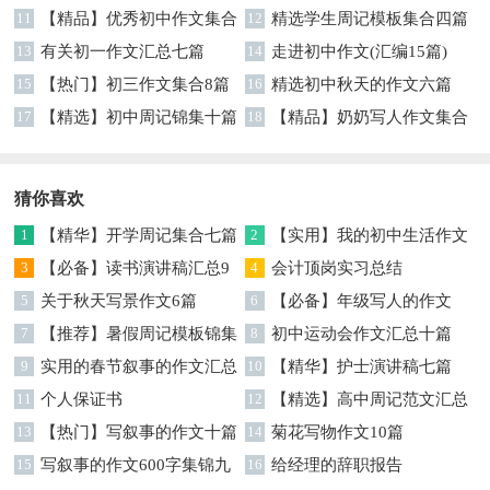
锦集十篇
11
【精品】优秀初中作文集合
12
精选学生周记模板集合四篇
九篇
13
有关初一作文汇总七篇
14
走进初中作文(汇编15篇)
15
【热门】初三作文集合8篇
16
精选初中秋天的作文六篇
17
【精选】初中周记锦集十篇
18
【精品】奶奶写人作文集合
7篇
猜你喜欢
1
【精华】开学周记集合七篇
2
【实用】我的初中生活作文
3
【必备】读书演讲稿汇总9
锦集八篇
4
会计顶岗实习总结
篇
5
关于秋天写景作文6篇
6
【必备】年级写人的作文
7
【推荐】暑假周记模板锦集
300字汇总六篇
8
初中运动会作文汇总十篇
八篇
9
实用的春节叙事的作文汇总
10
【精华】护士演讲稿七篇
6篇
11
个人保证书
12
【精选】高中周记范文汇总
13
【热门】写叙事的作文十篇
7篇
14
菊花写物作文10篇
15
写叙事的作文600字集锦九
16
给经理的辞职报告