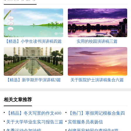
【精选】小学生读书演讲稿四篇
实用的校园演讲稿三篇
【精选】新学期开学演讲稿3篇
关于医院护士演讲稿集合六篇
相关文章推荐
【精品】冬天写景的作文400
【热门】寒假周记模板合集四
字三篇
关于大学毕业生实习报告三篇
篇
宾馆服务员表扬信
冬季运动会加油稿
创建平安校园自查报告8篇