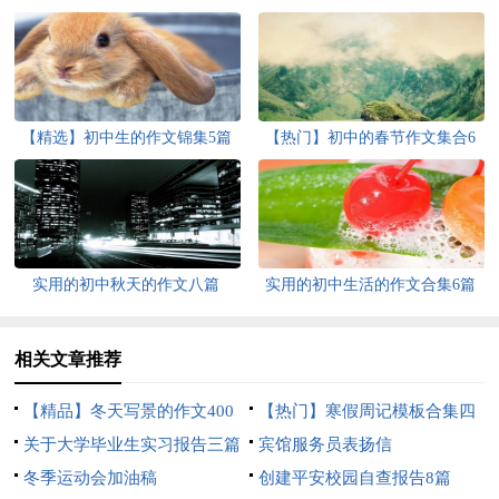
【精选】初中生的作文锦集5篇
【热门】初中的春节作文集合6
篇
实用的初中秋天的作文八篇
实用的初中生活的作文合集6篇
相关文章推荐
【精品】冬天写景的作文400
【热门】寒假周记模板合集四
字三篇
关于大学毕业生实习报告三篇
篇
宾馆服务员表扬信
冬季运动会加油稿
创建平安校园自查报告8篇