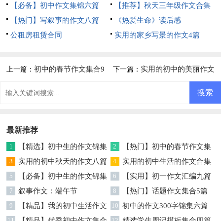
【必备】初中作文集锦六篇
【推荐】秋天三年级作文合集
【热门】写叙事的作文八篇
5篇
《热爱生命》读后感
公租房租赁合同
实用的家乡写景的作文4篇
初中的春节作文集合9
实用的初中的美丽作文
上一篇：
下一篇：
篇
锦集7篇
最新推荐
1
【精选】初中生的作文锦集
2
【热门】初中的春节作文集
5篇
3
实用的初中秋天的作文八篇
合6篇
4
实用的初中生活的作文合集
5
【必备】初中生的作文锦集
6篇
6
【实用】初一作文汇编九篇
9篇
7
叙事作文：端午节
8
【热门】话题作文集合5篇
9
【精品】我的初中生活作文
10
初中的作文300字锦集六篇
锦集十篇
11
【精品】优秀初中作文集合
12
精选学生周记模板集合四篇