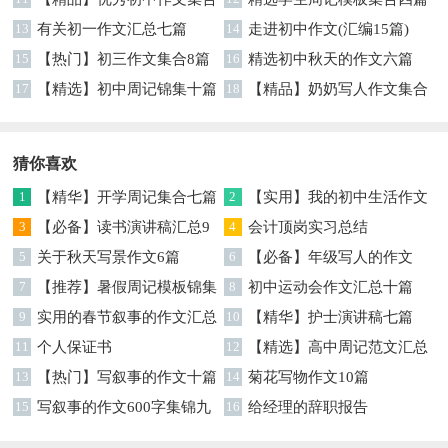
九篇
13
有关初一作文汇总七篇
14
走进初中作文(汇编15篇)
15
【热门】初三作文集合8篇
16
精选初中秋天的作文六篇
17
【精选】初中周记锦集十篇
18
【精品】奶奶写人作文集合
7篇
猜你喜欢
1
【精华】开学周记集合七篇
2
【实用】我的初中生活作文
3
【必备】读书演讲稿汇总9
锦集八篇
4
会计顶岗实习总结
篇
5
关于秋天写景作文6篇
6
【必备】年级写人的作文
7
【推荐】暑假周记模板锦集
300字汇总六篇
8
初中运动会作文汇总十篇
八篇
9
实用的春节叙事的作文汇总
10
【精华】护士演讲稿七篇
6篇
11
个人保证书
12
【精选】高中周记范文汇总
13
【热门】写叙事的作文十篇
7篇
14
菊花写物作文10篇
15
写叙事的作文600字集锦九
16
给经理的辞职报告
篇