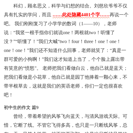
科幻，顾名思义，科学与幻想的结合。刘慈欣爷爷不仅
具有扎实的学问，而且
……此处隐藏4401个字……
再说一个
吧。 我们刚刚复习了小学学的数词（1——10），老师
说：“我竖一根手指你们就说one！两根就two！听懂了
没？”“听懂了！”我们大喊“two！four！three！one！one！
one！one！”我们还不知道什么回事，老师就笑了：“真是一
群可爱的小狗啊！”我们这才知道上当了，个个脸上露出带
有笑意的“愤怒”。 老师把我们看做白云，他自己就是蓝天；
把我们看做是小花草，他自己就是园丁他捧着一颗心来，不
带半根草去，这就是我们的英语老师，你们一定也很喜欢
吧！
初中生的作文 篇9
曾经，带着希望的风筝飞向蓝天，与清风游戏天际。可
惜，它断了线。不管它飞得多高，也只是一只断线风筝，总