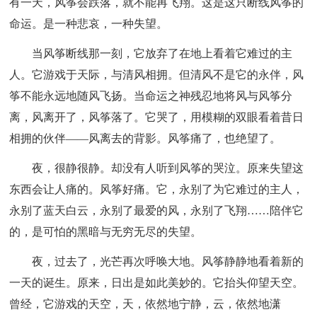
有一天，风筝会跌落，就不能再飞翔。这是这只断线风筝的
命运。是一种悲哀，一种失望。
当风筝断线那一刻，它放弃了在地上看着它难过的主
人。它游戏于天际，与清风相拥。但清风不是它的永伴，风
筝不能永远地随风飞扬。当命运之神残忍地将风与风筝分
离，风离开了，风筝落了。它哭了，用模糊的双眼看着昔日
相拥的伙伴——风离去的背影。风筝痛了，也绝望了。
夜，很静很静。却没有人听到风筝的哭泣。原来失望这
东西会让人痛的。风筝好痛。它，永别了为它难过的主人，
永别了蓝天白云，永别了最爱的风，永别了飞翔……陪伴它
的，是可怕的黑暗与无穷无尽的失望。
夜，过去了，光芒再次呼唤大地。风筝静静地看着新的
一天的诞生。原来，日出是如此美妙的。它抬头仰望天空。
曾经，它游戏的天空，天，依然地宁静，云，依然地潇