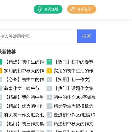
会员注册
会员登录
最新推荐
1
【精选】初中生的作
2
【热门】初中的春节
3
实用的初中秋天的作
4
实用的初中生活的作
文锦集5篇
作文集合6篇
5
【必备】初中生的作
6
【实用】初一作文汇
文八篇
文合集6篇
7
叙事作文：端午节
8
【热门】话题作文集
文锦集9篇
编九篇
9
【精品】我的初中生
10
初中的作文300字锦集
合5篇
1
【精品】优秀初中作
12
精选学生周记模板集
活作文锦集十篇
六篇
3
有关初一作文汇总七
14
走进初中作文(汇编15
文集合九篇
合四篇
5
【热门】初三作文集
16
精选初中秋天的作文
篇
篇)