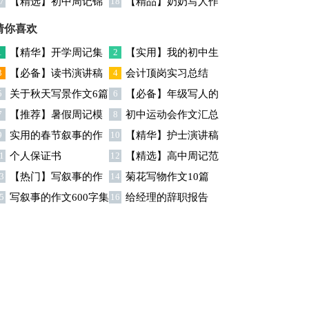
7
【精选】初中周记锦
18
【精品】奶奶写人作
合8篇
六篇
集十篇
文集合7篇
猜你喜欢
1
【精华】开学周记集
2
【实用】我的初中生
3
【必备】读书演讲稿
4
会计顶岗实习总结
合七篇
活作文锦集八篇
5
关于秋天写景作文6篇
6
【必备】年级写人的
汇总9篇
7
【推荐】暑假周记模
8
初中运动会作文汇总
作文300字汇总六篇
9
实用的春节叙事的作
10
【精华】护士演讲稿
板锦集八篇
十篇
1
个人保证书
12
【精选】高中周记范
文汇总6篇
七篇
3
【热门】写叙事的作
14
菊花写物作文10篇
文汇总7篇
5
写叙事的作文600字集
16
给经理的辞职报告
文十篇
锦九篇