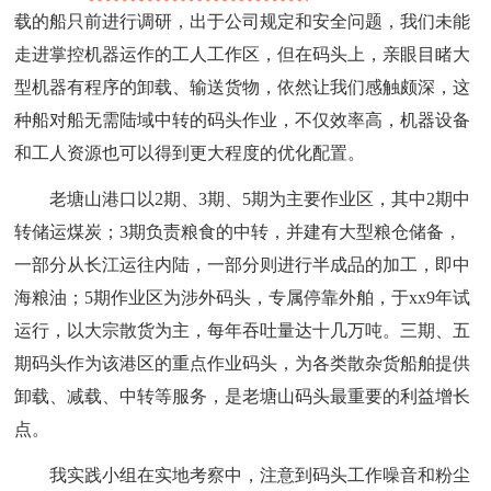
载的船只前进行调研，出于公司规定和安全问题，我们未能
走进掌控机器运作的工人工作区，但在码头上，亲眼目睹大
型机器有程序的卸载、输送货物，依然让我们感触颇深，这
种船对船无需陆域中转的码头作业，不仅效率高，机器设备
和工人资源也可以得到更大程度的优化配置。
老塘山港口以2期、3期、5期为主要作业区，其中2期中
转储运煤炭；3期负责粮食的中转，并建有大型粮仓储备，
一部分从长江运往内陆，一部分则进行半成品的加工，即中
海粮油；5期作业区为涉外码头，专属停靠外舶，于xx9年试
运行，以大宗散货为主，每年吞吐量达十几万吨。三期、五
期码头作为该港区的重点作业码头，为各类散杂货船舶提供
卸载、减载、中转等服务，是老塘山码头最重要的利益增长
点。
我实践小组在实地考察中，注意到码头工作噪音和粉尘