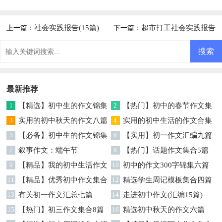
社会实践报告(15篇)
超市打工社会实践报告
上一篇：
下一篇：
最新推荐
1
【精选】初中生的作文锦集
2
【热门】初中的春节作文集
5篇
3
实用的初中秋天的作文八篇
合6篇
4
实用的初中生活的作文合集
5
【必备】初中生的作文锦集
6篇
6
【实用】初一作文汇编九篇
9篇
7
叙事作文：端午节
8
【热门】话题作文集合5篇
9
【精品】我的初中生活作文
10
初中的作文300字锦集六篇
锦集十篇
11
【精品】优秀初中作文集合
12
精选学生周记模板集合四篇
九篇
13
有关初一作文汇总七篇
14
走进初中作文(汇编15篇)
15
【热门】初三作文集合8篇
16
精选初中秋天的作文六篇