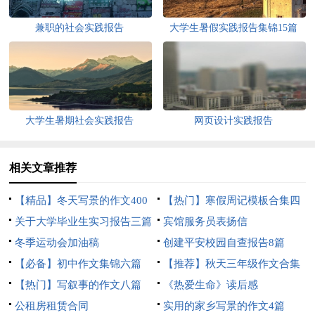
兼职的社会实践报告
大学生暑假实践报告集锦15篇
大学生暑期社会实践报告
网页设计实践报告
相关文章推荐
【精品】冬天写景的作文400
【热门】寒假周记模板合集四
字三篇
关于大学毕业生实习报告三篇
篇
宾馆服务员表扬信
冬季运动会加油稿
创建平安校园自查报告8篇
【必备】初中作文集锦六篇
【推荐】秋天三年级作文合集
【热门】写叙事的作文八篇
5篇
《热爱生命》读后感
公租房租赁合同
实用的家乡写景的作文4篇